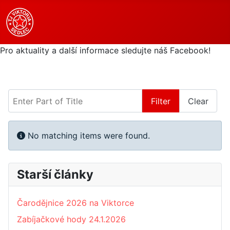
Pro aktuality a další informace sledujte náš Facebook!
Enter Part of Title
Filter
Clear
Display #
Info
No matching items were found.
Starší články
Čarodějnice 2026 na Viktorce
Zabíjačkové hody 24.1.2026